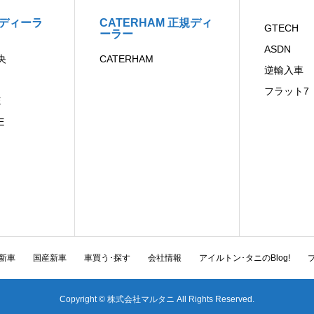
規ディーラ
CATERHAM 正規ディ
GTECH
ーラー
ASDN
央
CATERHAM
逆輸入車
フラット7
E
E
新車
国産新車
車買う･探す
会社情報
アイルトン･タニのBlog!
Copyright © 株式会社マルタニ All Rights Reserved.