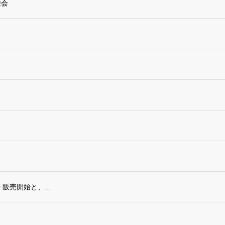
乗会
00 販売開始と、...