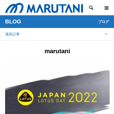

BLOG
ブログ
最新記事
marutani